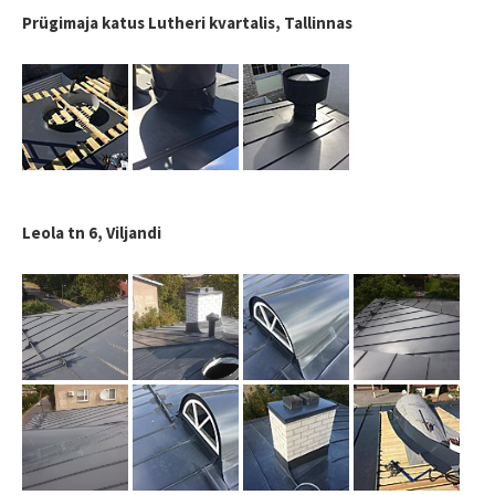
Prügimaja katus Lutheri kvartalis, Tallinnas
Leola tn 6, Viljandi